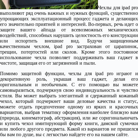
Чехлы для ipad pro
выполняют ряд очень важных и нужных функций, существенно
упрощающих эксплуатационный процесс гаджета и делающих
его значительно приятней и интересней. Во-первых, речь идет о
защите вашего айпада от всевозможных механических
воздействий, способных нарушить целостность его конструкции
или испортить внешние вид. Будучи защищенным
качественным чехлом, ipad pro застрахован от царапинок,
трещин, потертостей или сколов. Кроме этого постоянное
использование чехла позволяет поддерживать ваш гаджет в
чистоте, защищая его от загрязнений и пыли.
Помимо защитной функции, чехлы для ipad pro играют и
декоративную роль, украшая ваш гаджет, делая его
оригинальным и необычным. С его помощью вы можете
самовыразиться, подчеркнув свою индивидуальность и чувство
стиля. Вы может выбрать элегантный и сдержанный кожаный
чехол, который подчеркнет ваши деловые качества и статус,
можете отдать предпочтение одному из ярких и красочных
вариантов, выбрав тематику оформления наиболее близкую вам
(природа, кинематограф, абстракция), или же соригинальничать
и купить чехол имитирующий форму книги, дамской сумочки
или любого другого предмета. Какой из вариантов не пришелся
бы вам по душе, вы с легкостью найдете его на нашем сайте.